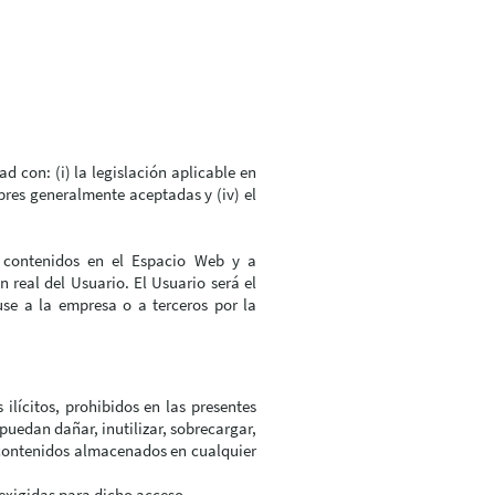
 con: (i) la legislación aplicable en
bres generalmente aceptadas y (iv) el
s contenidos en el Espacio Web y a
real del Usuario. El Usuario será el
use a la empresa o a terceros por la
ilícitos, prohibidos en las presentes
puedan dañar, inutilizar, sobrecargar,
e contenidos almacenados en cualquier
 exigidas para dicho acceso.