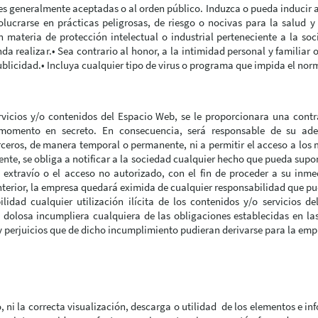
es generalmente aceptadas o al orden público. Induzca o pueda inducir 
olucrarse en prácticas peligrosas, de riesgo o nocivas para la salud y 
n materia de protección intelectual o industrial perteneciente a la so
da realizar.• Sea contrario al honor, a la intimidad personal y familiar 
ublicidad.• Incluya cualquier tipo de virus o programa que impida el no
rvicios y/o contenidos del Espacio Web, se le proporcionara una cont
momento en secreto. En consecuencia, será responsable de su ade
ceros, de manera temporal o permanente, ni a permitir el acceso a los 
ente, se obliga a notificar a la sociedad cualquier hecho que pueda supo
, extravío o el acceso no autorizado, con el fin de proceder a su inm
nterior, la empresa quedará eximida de cualquier responsabilidad que pu
lidad cualquier utilización ilícita de los contenidos y/o servicios d
o dolosa incumpliera cualquiera de las obligaciones establecidas en la
y perjuicios que de dicho incumplimiento pudieran derivarse para la emp
, ni la correcta visualización, descarga o utilidad de los elementos e i