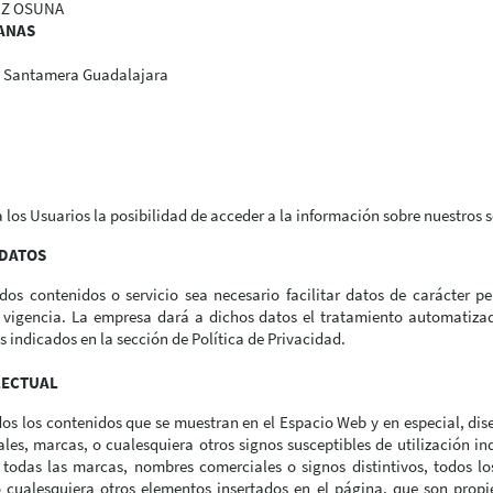
EZ OSUNA
ANAS
69 Santamera Guadalajara
a los Usuarios la posibilidad de acceder a la información sobre nuestros s
 DATOS
s contenidos o servicio sea necesario facilitar datos de carácter pe
y vigencia. La empresa dará a dichos datos el tratamiento automatiz
s indicados en la sección de Política de Privacidad.
LECTUAL
os los contenidos que se muestran en el Espacio Web y en especial, dise
es, marcas, o cualesquiera otros signos susceptibles de utilización ind
 todas las marcas, nombres comerciales o signos distintivos, todos lo
/o cualesquiera otros elementos insertados en el página, que son prop