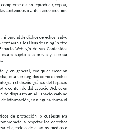
se compromete a no reproducir, copiar,
 tales contenidos manteniendo indemne
l ni parcial de dichos derechos, salvo
 confieren a los Usuarios ningún otro
l Espacio Web y/o de sus Contenidos
 estará sujeto a la previa y expresa
s.
te y, en general, cualquier creación
media, están protegidos como derechos
integran el diseño gráfico del Espacio
 otro contenido del Espacio Web o, en
tenido dispuesto en el Espacio Web no
ón de información, en ninguna forma ni
nicos de protección, o cualesquiera
compromete a respetar los derechos
esa el ejercicio de cuantos medios o