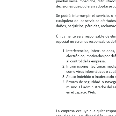
puedan verse impedidos, dificultados
decisiones que pudieran adoptarse co
Se podrá interrumpir el servicio, o
cualquiera de los servicios ofertad
daños, perjuicios, pérdidas, reclamac
Únicamente será responsable de elimi
especial no seremos responsables de lo
Interferencias, interrupciones
electrónico, motivadas por def
al control de la empresa.
Intromisiones ilegítimas medi
como virus informáticos o cual
Abuso indebido o inadecuado 
Errores de seguridad o naveg
mismo. El administrador del es
en el Espacio Web.
La empresa excluye cualquier respon
servicios de libre disposición y us