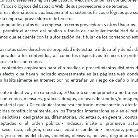
físicos o lógicos del Espacio Web, de sus proveedores o de terceros.
 virus informáticos o cualesquiera otros sistemas físicos o lógicos que 
de la empresa, proveedores o de terceros.
manipular los datos de la empresa, terceros proveedores y otros Usuarios.
ir, permitir el acceso del público a través de cualquier modalidad de
nos que se cuente con la autorización del titular de los correspondient
as notas sobre derechos de propiedad intelectual o industrial y demás da
rporados a los contenidos, así como los dispositivos técnicos de pro
rse en los contenidos.
s contenidos empleando para ello medios o procedimientos distintos d
te efecto o se hayan indicado expresamente en las páginas web donde
n habitualmente en Internet por no entrañar un riesgo de daño o inut
mente indicativo y no exhaustivo, el Usuario se compromete a no transmit
 contenidos, mensajes, gráficos, dibujos, archivos de sonido y/o imagen,
 material que: • De cualquier forma sea contrario, menosprecie o atent
cidas constitucionalmente, en los Tratados Internacionales y en el resto
elictivas, denigratorias, difamatorias, violentas o, en general, contrar
eptadas o al orden público.• Induzca, incite o promueva actua
 sexo, raza, religión, creencias, edad o condición.• Incorpore, pon
 y/o servicios delictivos, violentos, ofensivos, nocivos, degradantes o,