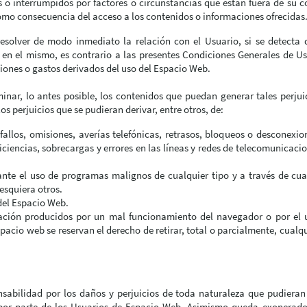
 o interrumpidos por factores o circunstancias que están fuera de su c
mo consecuencia del acceso a los contenidos o informaciones ofrecidas
 resolver de modo inmediato la relación con el Usuario, si se detect
os en el mismo, es contrario a las presentes Condiciones Generales de 
iones o gastos derivados del uso del Espacio Web.
nar, lo antes posible, los contenidos que puedan generar tales perjuic
s perjuicios que se pudieran derivar, entre otros, de:
, fallos, omisiones, averías telefónicas, retrasos, bloqueos o desconexi
iciencias, sobrecargas y errores en las líneas y redes de telecomunicaci
ante el uso de programas malignos de cualquier tipo y a través de cu
esquiera otros.
del Espacio Web.
ación producidos por un mal funcionamiento del navegador o por el u
pacio web se reservan el derecho de retirar, total o parcialmente, cualq
sabilidad por los daños y perjuicios de toda naturaleza que pudieran 
o por parte de los Usuarios de Espacio Web. Asimismo queda exonerado