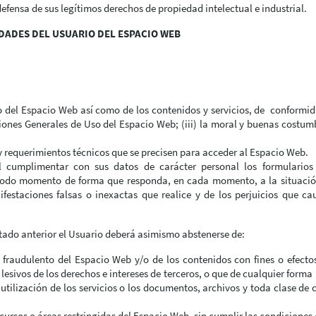
efensa de sus legítimos derechos de propiedad intelectual e industrial.
IDADES DEL USUARIO DEL ESPACIO WEB
 del Espacio Web así como de los contenidos y servicios, de conformidad
iones Generales de Uso del Espacio Web; (iii) la moral y buenas costum
y requerimientos técnicos que se precisen para acceder al Espacio Web.
 al cumplimentar con sus datos de carácter personal los formulario
odo momento de forma que responda, en cada momento, a la situación 
festaciones falsas o inexactas que realice y de los perjuicios que ca
rtado anterior el Usuario deberá asimismo abstenerse de:
fraudulento del Espacio Web y/o de los contenidos con fines o efectos 
esivos de los derechos e intereses de terceros, o que de cualquier forma 
 utilización de los servicios o los documentos, archivos y toda clase d
cursos o áreas restringidas del Espacio Web, sin cumplir las condiciones