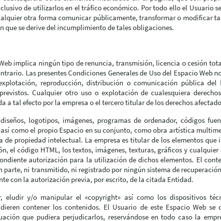
xclusivo de utilizarlos en el tráfico económico. Por todo ello el Usuario 
 cualquier otra forma comunicar públicamente, transformar o modificar
n que se derive del incumplimiento de tales obligaciones.
eb implica ningún tipo de renuncia, transmisión, licencia o cesión tota
ntrario. Las presentes Condiciones Generales de Uso del Espacio Web no
, explotación, reproducción, distribución o comunicación pública de
previstos. Cualquier otro uso o explotación de cualesquiera derechos
 a tal efecto por la empresa o el tercero titular de los derechos afectado
, diseños, logotipos, imágenes, programas de ordenador, códigos fuen
o, así como el propio Espacio en su conjunto, como obra artística multi
a de propiedad intelectual. La empresa es titular de los elementos que 
, el código HTML, los textos, imágenes, texturas, gráficos y cualquier
ondiente autorización para la utilización de dichos elementos. El con
n parte, ni transmitido, ni registrado por ningún sistema de recuperaci
e con la autorización previa, por escrito, de la citada Entidad.
 eludir y/o manipular el «copyright» así como los dispositivos téc
ieren contener los contenidos. El Usuario de este Espacio Web se 
uación que pudiera perjudicarlos, reservándose en todo caso la empr