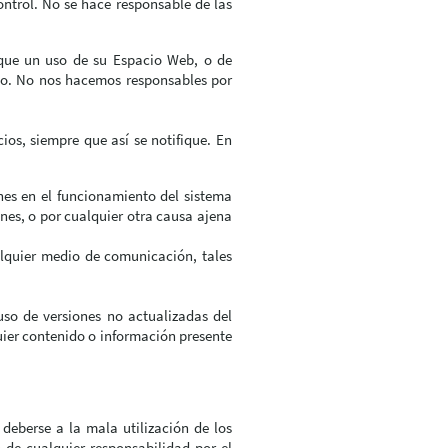
ontrol. No se hace responsable de las
.
a que un uso de su Espacio Web, o de
Uso. No nos hacemos responsables por
ios, siempre que así se notifique. En
ones en el funcionamiento del sistema
ones, o por cualquier otra causa ajena
alquier medio de comunicación, tales
so de versiones no actualizadas del
uier contenido o información presente
deberse a la mala utilización de los
 de cualquier responsabilidad por el