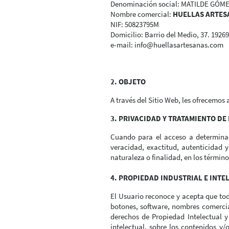
Denominación social: MATILDE GÓM
Nombre comercial:
HUELLAS ARTES
NIF: 50823795M
Domicilio: Barrio del Medio, 37. 192
e-mail: info@huellasartesanas.com
2. OBJETO
A través del Sitio Web, les ofrecemos 
3. PRIVACIDAD Y TRATAMIENTO DE
Cuando para el acceso a determinado
veracidad, exactitud, autenticidad 
naturaleza o finalidad, en los término
4. PROPIEDAD INDUSTRIAL E INTE
El Usuario reconoce y acepta que tod
botones, software, nombres comercial
derechos de Propiedad Intelectual y
intelectual, sobre los contenidos y