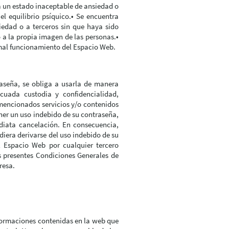
a un estado inaceptable de ansiedad o
el equilibrio psíquico.• Se encuentra
ciedad o a terceros sin que haya sido
o a la propia imagen de las personas.•
rmal funcionamiento del Espacio Web.
raseña, se obliga a usarla de manera
cuada custodia y confidencialidad,
mencionados servicios y/o contenidos
ner un uso indebido de su contraseña,
ediata cancelación. En consecuencia,
diera derivarse del uso indebido de su
el Espacio Web por cualquier tercero
s presentes Condiciones Generales de
resa.
nformaciones contenidas en la web que